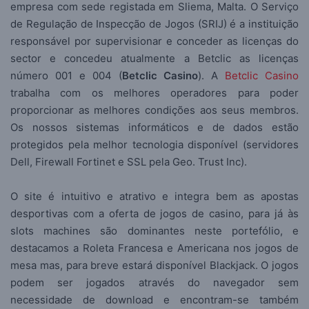
empresa com sede registada em Sliema, Malta. O Serviço
de Regulação de Inspecção de Jogos (SRIJ) é a instituição
responsável por supervisionar e conceder as licenças do
sector e concedeu atualmente a Betclic as licenças
número 001 e 004 (
Betclic Casino
). A
Betclic Casino
trabalha com os melhores operadores para poder
proporcionar as melhores condições aos seus membros.
Os nossos sistemas informáticos e de dados estão
protegidos pela melhor tecnologia disponível (servidores
Dell, Firewall Fortinet e SSL pela Geo. Trust Inc).
O site é intuitivo e atrativo e integra bem as apostas
desportivas com a oferta de jogos de casino, para já às
slots machines são dominantes neste portefólio, e
destacamos a Roleta Francesa e Americana nos jogos de
mesa mas, para breve estará disponível Blackjack. O jogos
podem ser jogados através do navegador sem
necessidade de download e encontram-se também