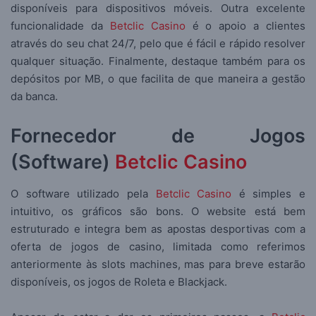
disponíveis para dispositivos móveis. Outra excelente
funcionalidade da
Betclic Casino
é o apoio a clientes
através do seu chat 24/7, pelo que é fácil e rápido resolver
qualquer situação. Finalmente, destaque também para os
depósitos por MB, o que facilita de que maneira a gestão
da banca.
Fornecedor de Jogos
(Software)
Betclic Casino
O software utilizado pela
Betclic Casino
é simples e
intuitivo, os gráficos são bons. O website está bem
estruturado e integra bem as apostas desportivas com a
oferta de jogos de casino, limitada como referimos
anteriormente às slots machines, mas para breve estarão
disponíveis, os jogos de Roleta e Blackjack.