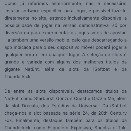
Como já referimos anteriormente, não é necessário
instalar software específico para jogar, é possível fazê-lo
diretamente no site, estando inclusivamente disponível a
possibilidade de jogar na versão demonstrativa, só por
diversão ou para experimentar os jogos antes de apostar.
Há também uma versão mobile, pelo que descarregando a
app indicada para o seu dispositivo móvel poderá jogar a
qualquer hora e em qualquer lugar. A seleção de slots é
grande e variada com alguns dos melhores títulos da
gigante NetEnt, além de slots da iSoftbet e da
Thunderkick.
De entre as slots disponíveis, destacamos títulos da
NetEnt, como Starburst, Gonzo’s Quest e Dazzle Me, além
da slot Dracula, dos Estúdios da Universal. Da iSoftbet
chega-nos a slot baseada na série 24, da 20th Century
Fox. Finalmente, destaque também para os títulos da
Thunderkick, como Esqueleto Explosivo, Spectra e Toki