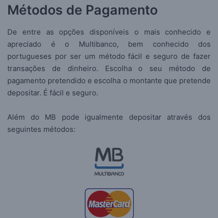
Métodos de Pagamento
De entre as opções disponíveis o mais conhecido e
apreciado é o Multibanco, bem conhecido dos
portugueses por ser um método fácil e seguro de fazer
transações de dinheiro. Escolha o seu método de
pagamento pretendido e escolha o montante que pretende
depositar. É fácil e seguro.
Além do MB pode igualmente depositar através dos
seguintes métodos: