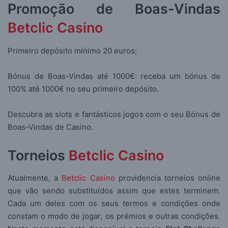
Promoção de Boas-Vindas
Betclic Casino
Primeiro depósito mínimo 20 euros;
Bónus de Boas-Vindas até 1000€: receba um bónus de
100% até 1000€ no seu primeiro depósito.
Descubra as slots e fantásticos jogos com o seu Bónus de
Boas-Vindas de Casino.
Torneios
Betclic Casino
Atualmente, a
Betclic Casino
providencia torneios online
que vão sendo substituídos assim que estes terminem.
Cada um deles com os seus termos e condições onde
constam o modo de jogar, os prémios e outras condições.