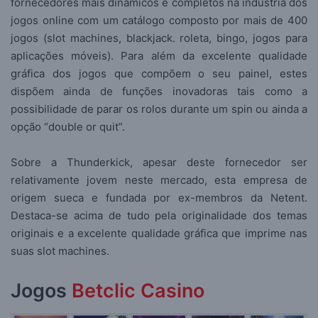
fornecedores mais dinâmicos e completos na indústria dos
jogos online com um catálogo composto por mais de 400
jogos (slot machines, blackjack. roleta, bingo, jogos para
aplicações móveis). Para além da excelente qualidade
gráfica dos jogos que compõem o seu painel, estes
dispõem ainda de funções inovadoras tais como a
possibilidade de parar os rolos durante um spin ou ainda a
opção “double or quit”.
Sobre a Thunderkick, apesar deste fornecedor ser
relativamente jovem neste mercado, esta empresa de
origem sueca e fundada por ex-membros da Netent.
Destaca-se acima de tudo pela originalidade dos temas
originais e a excelente qualidade gráfica que imprime nas
suas slot machines.
Jogos
Betclic Casino