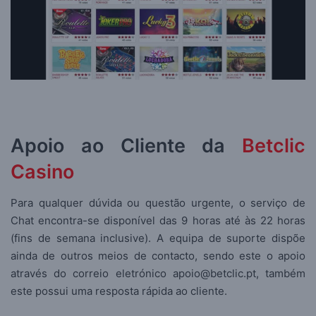
Apoio ao Cliente da
Betclic
Casino
Para qualquer dúvida ou questão urgente, o serviço de
Chat encontra-se disponível das 9 horas até às 22 horas
(fins de semana inclusive). A equipa de suporte dispõe
ainda de outros meios de contacto, sendo este o apoio
através do correio eletrónico apoio@betclic.pt, também
este possui uma resposta rápida ao cliente.