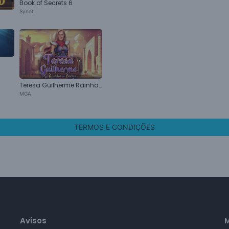
Book of Secrets 6
Synot
Teresa Guilherme Rainha da Pérsia
MGA
TERMOS E CONDIÇÕES
Avisos
M