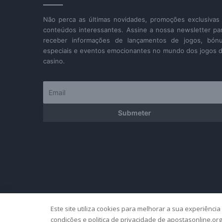
Não perca as últimas novidades, promoções exclusivas
conteúdos interessantes. Assine a nossa newsletter pa
receber informações de lançamentos de jogos, bón
especiais e eventos emocionantes no mundo dos jogos 
casino.
Este site utiliza cookies para melhorar a sua experiência
condições e politica de privacidade de apostasonline.org