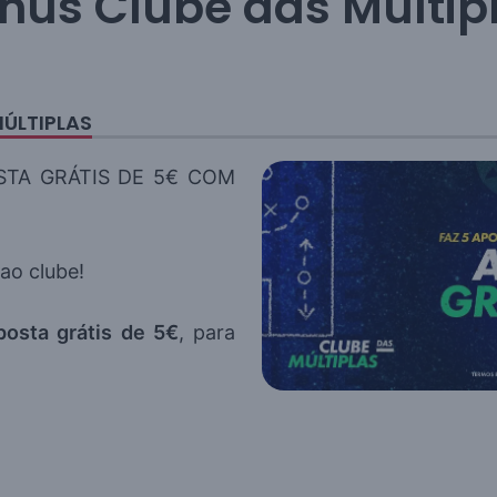
nus Clube das Múltip
MÚLTIPLAS
TA GRÁTIS DE 5€ COM
 ao clube!
osta grátis de 5€
,
para