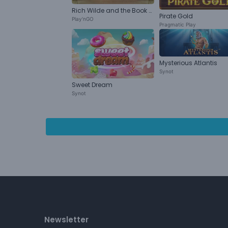
Rich Wilde and the Book of the Dead
Pirate Gold
Play'nGO
Pragmatic Play
Mysterious Atlantis
Synot
Sweet Dream
Synot
Newsletter