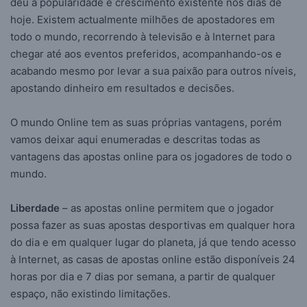
deu a popularidade e crescimento existente nos dias de
hoje. Existem actualmente milhões de apostadores em
todo o mundo, recorrendo à televisão e à Internet para
chegar até aos eventos preferidos, acompanhando-os e
acabando mesmo por levar a sua paixão para outros níveis,
apostando dinheiro em resultados e decisões.
O mundo Online tem as suas próprias vantagens, porém
vamos deixar aqui enumeradas e descritas todas as
vantagens das apostas online para os jogadores de todo o
mundo.
Liberdade
– as apostas online permitem que o jogador
possa fazer as suas apostas desportivas em qualquer hora
do dia e em qualquer lugar do planeta, já que tendo acesso
à Internet, as casas de apostas online estão disponíveis 24
horas por dia e 7 dias por semana, a partir de qualquer
espaço, não existindo limitações.