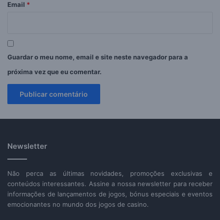
*
Email
*
Guardar o meu nome, email e site neste navegador para a
próxima vez que eu comentar.
Newsletter
Não perca as últimas novidades, promoções exclusivas e
conteúdos interessantes. Assine a nossa newsletter para receber
informações de lançamentos de jogos, bónus especiais e eventos
emocionantes no mundo dos jogos de casino.