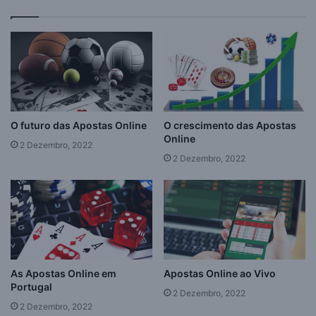
O futuro das Apostas Online
O crescimento das Apostas
Online
2 Dezembro, 2022
2 Dezembro, 2022
As Apostas Online em
Apostas Online ao Vivo
Portugal
2 Dezembro, 2022
2 Dezembro, 2022