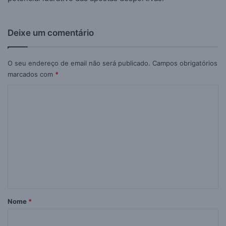
Deixe um comentário
O seu endereço de email não será publicado.
Campos obrigatórios
marcados com
*
C
o
m
e
n
t
á
r
Nome
*
i