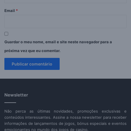
o
*
Email
*
Guardar o meu nome, email e site neste navegador para a
próxima vez que eu comentar.
Newsletter
Não perca as últimas novidades, promoções exclusivas e
conteúdos interessantes. Assine a nossa newsletter para receber
informações de lançamentos de jogos, bónus especiais e eventos
emocionantes no mundo dos jogos de casino.