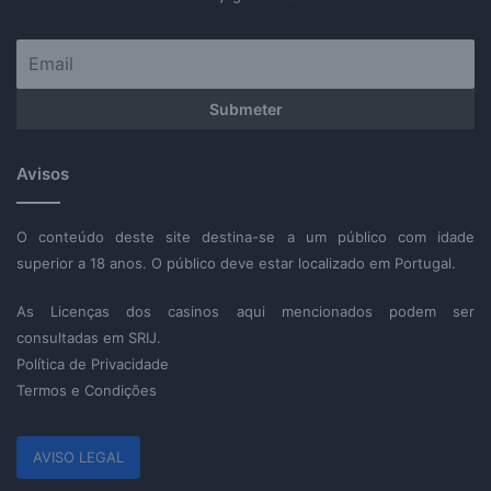
Avisos
O conteúdo deste site destina-se a um público com idade
superior a 18 anos. O público deve estar localizado em Portugal.
As Licenças dos casinos aqui mencionados podem ser
consultadas
em SRIJ
.
Política de Privacidade
Termos e Condições
AVISO LEGAL