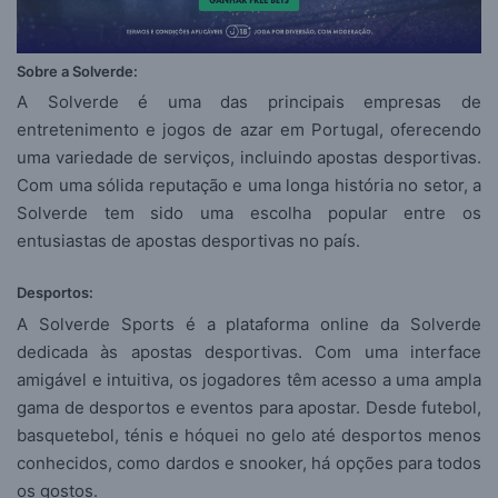
Sobre a Solverde:
A Solverde é uma das principais empresas de
entretenimento e jogos de azar em Portugal, oferecendo
uma variedade de serviços, incluindo apostas desportivas.
Com uma sólida reputação e uma longa história no setor, a
Solverde tem sido uma escolha popular entre os
entusiastas de apostas desportivas no país.
Desportos:
A Solverde Sports é a plataforma online da Solverde
dedicada às apostas desportivas. Com uma interface
amigável e intuitiva, os jogadores têm acesso a uma ampla
gama de desportos e eventos para apostar. Desde futebol,
basquetebol, ténis e hóquei no gelo até desportos menos
conhecidos, como dardos e snooker, há opções para todos
os gostos.