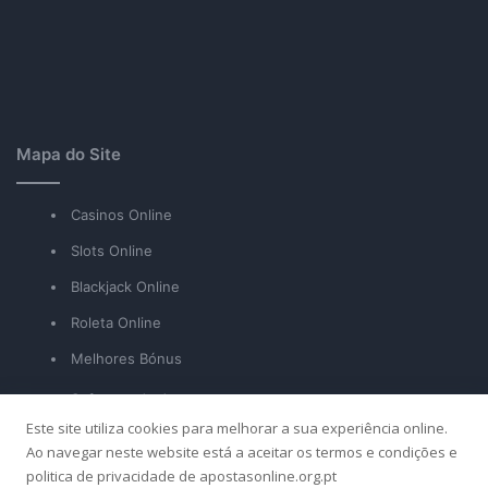
Mapa do Site
Casinos Online
Slots Online
Blackjack Online
Roleta Online
Melhores Bónus
Software de Jogos
Este site utiliza cookies para melhorar a sua experiência online.
Notícias
Ao navegar neste website está a aceitar os termos e condições e
FAQ
politica de privacidade de apostasonline.org.pt